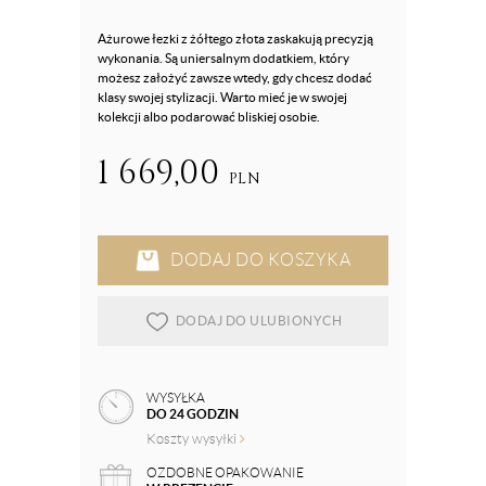
Ażurowe łezki z żółtego złota zaskakują precyzją
wykonania. Są uniersalnym dodatkiem, który
możesz założyć zawsze wtedy, gdy chcesz dodać
klasy swojej stylizacji. Warto mieć je w swojej
kolekcji albo podarować bliskiej osobie.
1 669,00
PLN
DODAJ DO KOSZYKA
DODAJ DO ULUBIONYCH
WYSYŁKA
DO 24 GODZIN
Koszty wysyłki
OZDOBNE OPAKOWANIE