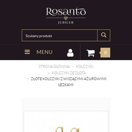
MENU
0
STRONA GŁÓWNA
KOLCZYKI
KOLCZYKI ZE ZŁOTA
ZŁOTE KOLCZYKI Z WISZĄCYMI AŻUROWYMI
ŁEZKAMI