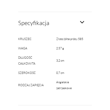
Specyfikacja
KRUSZEC
Złoto żółte próby 585
WAGA
2.57 g
DŁUGOŚĆ
3,2 cm
CAŁKOWITA
SZEROKOŚĆ
0,7 cm
Angielskie
RODZAJ ZAPIĘCIA
zatrzaskowe