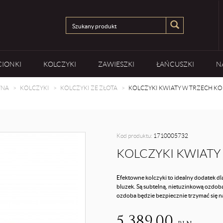
CIONKI
KOLCZYKI
ZAWIESZKI
ŁAŃCUSZKI
N
WNA
KOLCZYKI
KOLCZYKI ZE ZŁOTA
KOLCZYKI KWIATY W TRZECH K
Kod produktu:
1710005732
KOLCZYKI KWIATY
Efektowne kolczyki to idealny dodatek 
bluzek. Są subtelną, nietuzinkową ozdobą
ozdoba będzie bezpiecznie trzymać się n
5 389,00