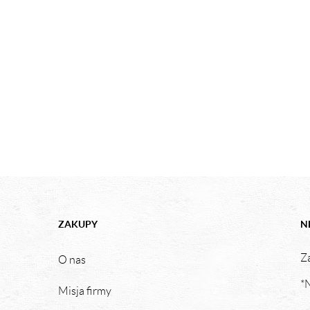
ZAKUPY
N
Za
O nas
*N
Misja firmy