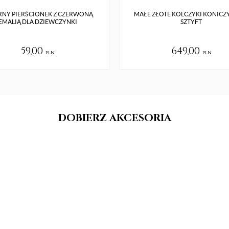
RNY PIERŚCIONEK Z CZERWONĄ
MAŁE ZŁOTE KOLCZYKI KONICZ
EMALIĄ DLA DZIEWCZYNKI
SZTYFT
59,00
649,00
pln
pln
DOBIERZ AKCESORIA