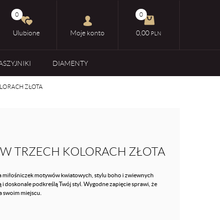
0
0
Ulubione
Moje konto
0,00
PLN
ASZYJNIKI
DIAMENTY
OLORACH ZŁOTA
 W TRZECH KOLORACH ZŁOTA
dla miłośniczek motywów kwiatowych, stylu boho i zwiewnych
 i doskonale podkreślą Twój styl. Wygodne zapięcie sprawi, że
a swoim miejscu.