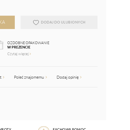
KA
DODAJ DO ULUBIONYCH
OZDOBNE OPAKOWANIE
W PREZENCIE
Czytaj więcej
kt
Poleć znajomemu
Dodaj opinię
WROTY
FACHOWA POMOC