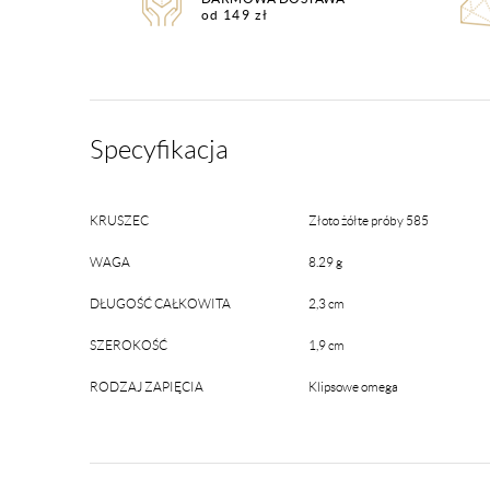
od 149 zł
Specyfikacja
KRUSZEC
Złoto żółte próby 585
WAGA
8.29 g
DŁUGOŚĆ CAŁKOWITA
2,3 cm
SZEROKOŚĆ
1,9 cm
RODZAJ ZAPIĘCIA
Klipsowe omega