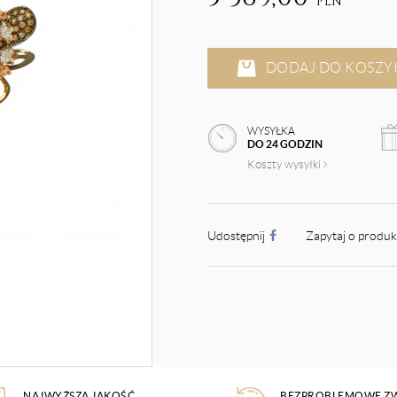
PLN
DODAJ DO KOSZY
WYSYŁKA
DO 24 GODZIN
Koszty wysyłki
Udostępnij
Zapytaj o produ
NAJWYŻSZA JAKOŚĆ
BEZPROBLEMOWE Z