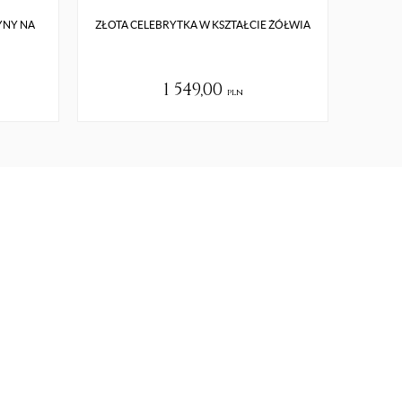
YNY NA
ZŁOTA CELEBRYTKA W KSZTAŁCIE ŻÓŁWIA
ZAWIE
1 549,00
pln