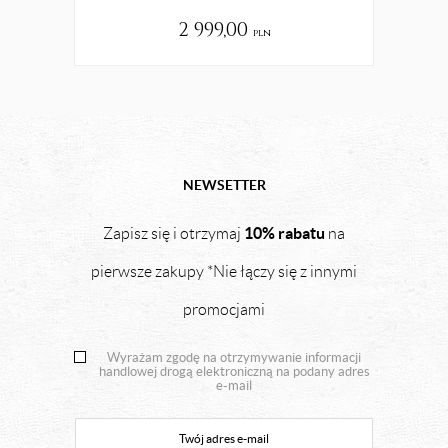
2 999,00
pln
NEWSETTER
10% rabatu
Zapisz się i otrzymaj
na
pierwsze zakupy *Nie łączy się z innymi
promocjami
Wyrażam zgodę na otrzymywanie informacji
handlowej drogą elektroniczną na podany adres
e-mail