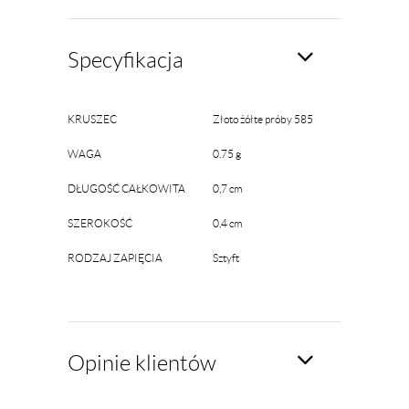
Specyfikacja
KRUSZEC
Złoto żółte próby 585
WAGA
0.75 g
DŁUGOŚĆ CAŁKOWITA
0,7 cm
SZEROKOŚĆ
0,4 cm
RODZAJ ZAPIĘCIA
Sztyft
Opinie klientów