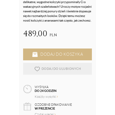
delikatne, wygodne kolczyki przypominały Ci o
wakacyjnych szaleństwach! Uroczy motyw rozjaśni
nawet najbardziej ponury dzień i świetnie dopasuje
się do rozmaitych looków. Dzięki temu możesz
nosić kolczyki z ananasami tak często, jak zechcesz.
489,00
PLN
DODAJ DO KOSZYKA
DODAJ DO ULUBIONYCH
WYSYŁKA
DO 24 GODZIN
Koszty wysyłki
OZDOBNE OPAKOWANIE
W PREZENCIE
Czytaj więcej