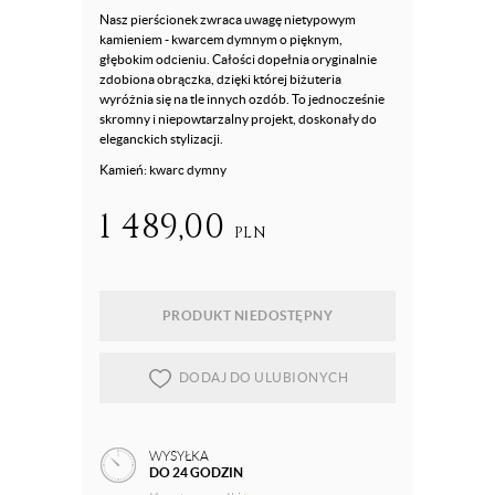
Nasz pierścionek zwraca uwagę nietypowym
kamieniem - kwarcem dymnym o pięknym,
głębokim odcieniu. Całości dopełnia oryginalnie
zdobiona obrączka, dzięki której biżuteria
wyróżnia się na tle innych ozdób. To jednocześnie
skromny i niepowtarzalny projekt, doskonały do
eleganckich stylizacji.
Kamień: kwarc dymny
1 489,00
PLN
PRODUKT NIEDOSTĘPNY
DODAJ DO ULUBIONYCH
WYSYŁKA
DO 24 GODZIN