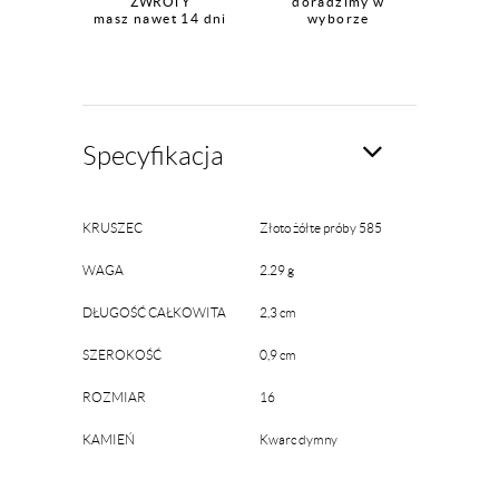
ZWROTY
doradzimy w
masz nawet 14 dni
wyborze
Specyfikacja
KRUSZEC
Złoto żółte próby 585
WAGA
2.29 g
DŁUGOŚĆ CAŁKOWITA
2,3 cm
SZEROKOŚĆ
0,9 cm
ROZMIAR
16
KAMIEŃ
Kwarc dymny