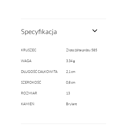
Specyfikacja
KRUSZEC
Złoto żółte próby 585
WAGA
3.34 g
DŁUGOŚĆ CAŁKOWITA
2,1 cm
SZEROKOŚĆ
0,8 cm
ROZMIAR
13
KAMIEŃ
Brylant