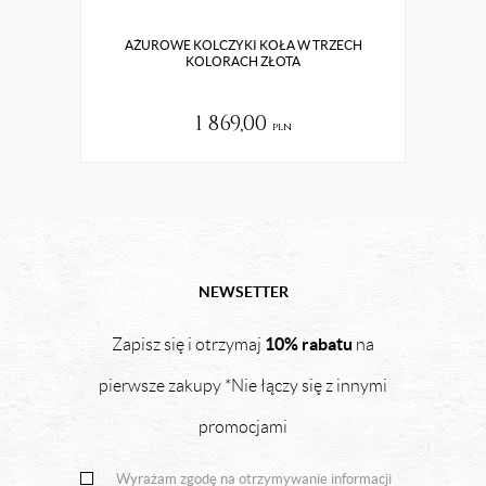
AŻUROWE KOLCZYKI KOŁA W TRZECH
SREB
KOLORACH ZŁOTA
1 869,00
pln
NEWSETTER
10% rabatu
Zapisz się i otrzymaj
na
pierwsze zakupy *Nie łączy się z innymi
promocjami
Wyrażam zgodę na otrzymywanie informacji