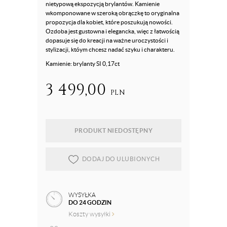
nietypową ekspozycją brylantów. Kamienie
wkomponowane w szeroką obrączkę to oryginalna
propozycja dla kobiet, które poszukują nowości.
Ozdoba jest gustowna i elegancka, więc z łatwością
dopasuje się do kreacji na ważne uroczystości i
stylizacji, któym chcesz nadać szyku i charakteru.
Kamienie: brylanty SI 0,17ct
3 499,00
PLN
PRODUKT NIEDOSTĘPNY
DODAJ DO ULUBIONYCH
WYSYŁKA
DO 24 GODZIN
Koszty wysyłki