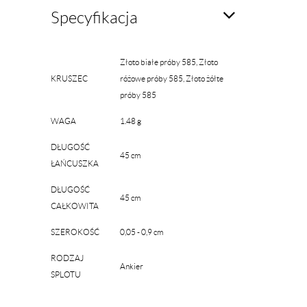
Specyfikacja
Złoto białe próby 585, Złoto
KRUSZEC
różowe próby 585, Złoto żółte
próby 585
WAGA
1.48 g
DŁUGOŚĆ
45 cm
ŁAŃCUSZKA
DŁUGOŚĆ
45 cm
CAŁKOWITA
SZEROKOŚĆ
0,05 - 0,9 cm
RODZAJ
Ankier
SPLOTU