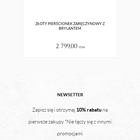
ZŁOTY PIERŚCIONEK ZARĘCZYNOWY Z
Z
BRYLANTEM
2 799,00
pln
NEWSETTER
10% rabatu
Zapisz się i otrzymaj
na
pierwsze zakupy *Nie łączy się z innymi
promocjami