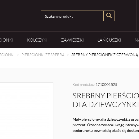
CIONKI
KOLCZYKI
ZAWIESZKI
ŁAŃCUSZKI
N
ŚCIONKI
PIERŚCIONKI ZE SREBRA
SREBRNY PIERŚCIONEK Z CZERWONĄ 
Kod produktu:
1710001525
SREBRNY PIERŚCI
DLA DZIEWCZYNKI
Mały pierścionek dla dziewczynki, z u
prezent! Ozdoba zwraca uwagę intensywn
podarunek z pewnością okaże się doskonał