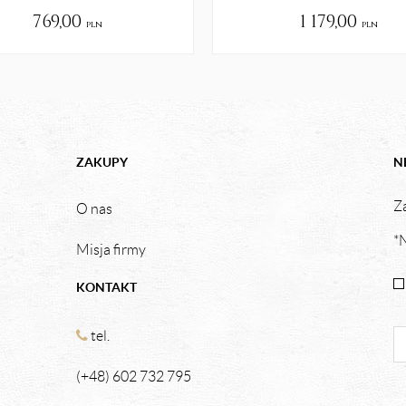
769,00
1 179,00
pln
pln
ZAKUPY
N
Za
O nas
*N
Misja firmy
KONTAKT
tel.
(+48) 602 732 795