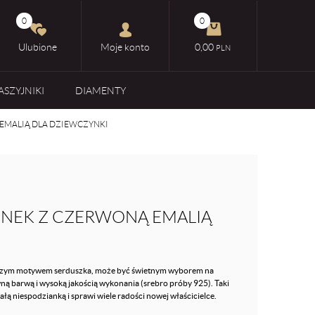
0
0
Ulubione
Moje konto
0,00
PLN
ASZYJNIKI
DIAMENTY
EMALIĄ DLA DZIEWCZYNKI
ONEK Z CZERWONĄ EMALIĄ
roczym motywem serduszka, może być świetnym wyborem na
ą barwą i wysoką jakością wykonania (srebro próby 925). Taki
ą niespodzianką i sprawi wiele radości nowej właścicielce.