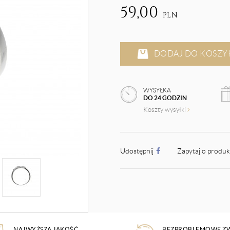
59,00
PLN
DODAJ DO KOSZY
WYSYŁKA
DO 24 GODZIN
Koszty wysyłki
Udostępnij
Zapytaj o produ
NAJWYŻSZA JAKOŚĆ
BEZPROBLEMOWE Z