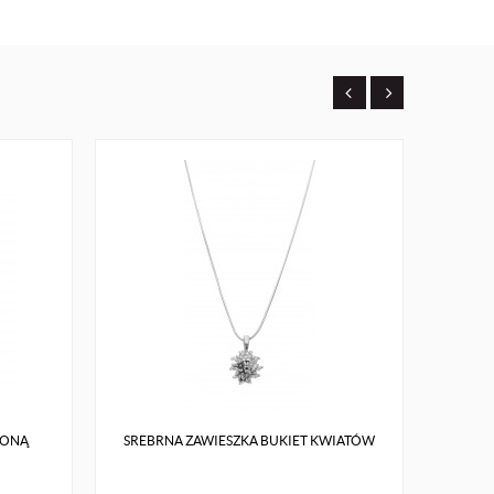
WONĄ
SREBRNA ZAWIESZKA BUKIET KWIATÓW
ZŁO