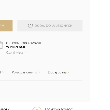
KA
DODAJ DO ULUBIONYCH
OZDOBNE OPAKOWANIE
W PREZENCIE
Czytaj więcej
kt
Poleć znajomemu
Dodaj opinię
WROTY
FACHOWA POMOC