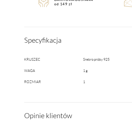
od 149 zł
Specyfikacja
KRUSZEC
Srebro próby 925
WAGA
1 g
ROZMIAR
1
Opinie klientów