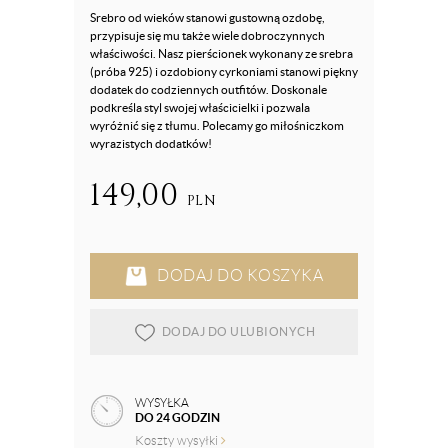
Srebro od wieków stanowi gustowną ozdobę,
przypisuje się mu także wiele dobroczynnych
właściwości. Nasz pierścionek wykonany ze srebra
(próba 925) i ozdobiony cyrkoniami stanowi piękny
dodatek do codziennych outfitów. Doskonale
podkreśla styl swojej właścicielki i pozwala
wyróżnić się z tłumu. Polecamy go miłośniczkom
wyrazistych dodatków!
149,00
PLN
DODAJ DO KOSZYKA
DODAJ DO ULUBIONYCH
WYSYŁKA
DO 24 GODZIN
Koszty wysyłki