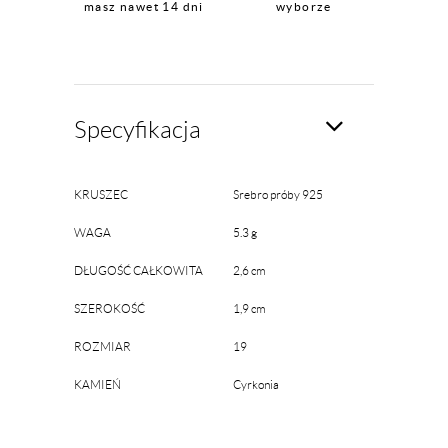
masz nawet 14 dni
wyborze
Specyfikacja
KRUSZEC
Srebro próby 925
WAGA
5.3 g
DŁUGOŚĆ CAŁKOWITA
2,6 cm
SZEROKOŚĆ
1,9 cm
ROZMIAR
19
KAMIEŃ
Cyrkonia