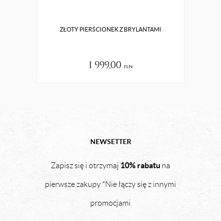
ZŁOTY PIERŚCIONEK Z BRYLANTAMI
SP
1 999,00
pln
NEWSETTER
10% rabatu
Zapisz się i otrzymaj
na
pierwsze zakupy *Nie łączy się z innymi
promocjami