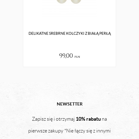
DELIKATNE SREBRNE KOLCZYKI Z BIAŁĄ PERŁĄ
C
99,00
pln
NEWSETTER
10% rabatu
Zapisz się i otrzymaj
na
pierwsze zakupy *Nie łączy się z innymi