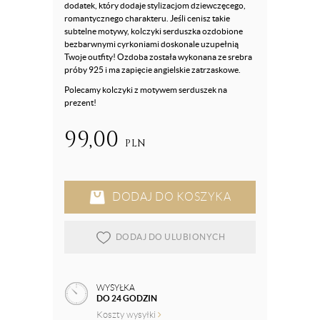
dodatek, który dodaje stylizacjom dziewczęcego,
romantycznego charakteru. Jeśli cenisz takie
subtelne motywy, kolczyki serduszka ozdobione
bezbarwnymi cyrkoniami doskonale uzupełnią
Twoje outfity! Ozdoba została wykonana ze srebra
próby 925 i ma zapięcie angielskie zatrzaskowe.
Polecamy kolczyki z motywem serduszek na
prezent!
99,00
PLN
DODAJ DO KOSZYKA
DODAJ DO ULUBIONYCH
WYSYŁKA
DO 24 GODZIN
Koszty wysyłki