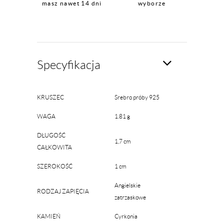
masz nawet 14 dni
wyborze
Specyfikacja
KRUSZEC
Srebro próby 925
WAGA
1.81 g
DŁUGOŚĆ
1,7 cm
CAŁKOWITA
SZEROKOŚĆ
1 cm
Angielskie
RODZAJ ZAPIĘCIA
zatrzaskowe
KAMIEŃ
Cyrkonia