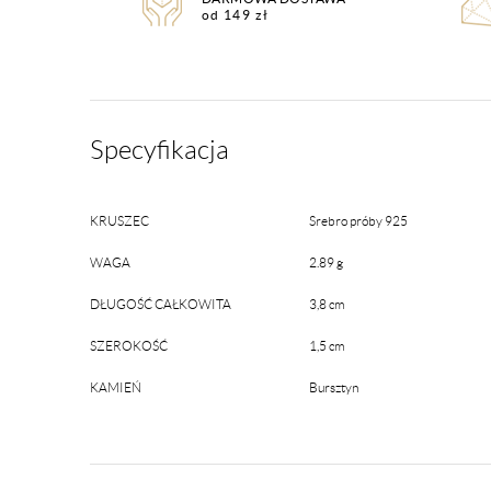
od 149 zł
Specyfikacja
KRUSZEC
Srebro próby 925
WAGA
2.89 g
DŁUGOŚĆ CAŁKOWITA
3,8 cm
SZEROKOŚĆ
1,5 cm
KAMIEŃ
Bursztyn