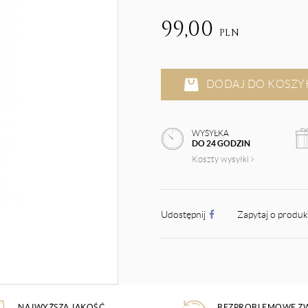
99,00
PLN
DODAJ DO KOSZY
WYSYŁKA
DO 24 GODZIN
Koszty wysyłki
Udostępnij
Zapytaj o produ
NAJWYŻSZA JAKOŚĆ
BEZPROBLEMOWE Z