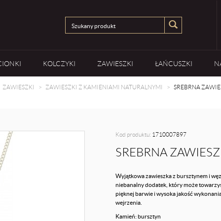
CIONKI
KOLCZYKI
ZAWIESZKI
ŁAŃCUSZKI
N
ZAWIESZKI
ZAWIESZKI Z KAMIENIAMI NATURALNYMI
SREBRNA ZAWIE
Kod produktu:
1710007897
SREBRNA ZAWIESZ
Wyjątkowa zawieszka z bursztynem i węzł
niebanalny dodatek, który może towarzys
pięknej barwie i wysoka jakość wykonania
wejrzenia.
Kamień: bursztyn