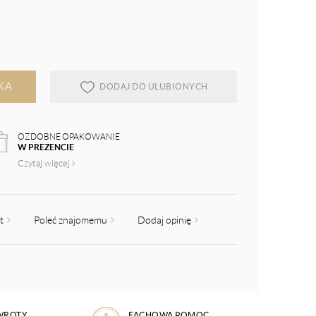
KA
DODAJ DO ULUBIONYCH
OZDOBNE OPAKOWANIE
W PREZENCIE
Czytaj więcej
kt
Poleć znajomemu
Dodaj opinię
WROTY
FACHOWA POMOC