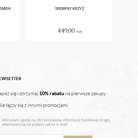
ZAREK
SREBRNY KRZYŻ
SU
449,00
pln
EWSETTER
10% rabatu
pisz się i otrzymaj
na pierwsze zakupy
ie łączy się z innymi promocjami
Wyrażam zgodę na otrzymywanie informacji handlowej drogą
elektroniczną na podany adres e-mail