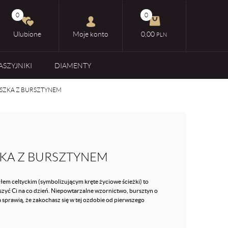
0
0
Ulubione
Moje konto
0,00
PLN
ASZYJNIKI
DIAMENTY
SZKA Z BURSZTYNEM
KA Z BURSZTYNEM
em celtyckim (symbolizującym kręte życiowe ścieżki) to
zyć Ci na co dzień. Niepowtarzalne wzornictwo, bursztyn o
 sprawią, że zakochasz się w tej ozdobie od pierwszego