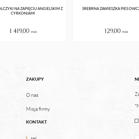
LCZYKI NA ZAPIĘCIU ANGIELSKIM Z
SREBRNA ZAWIESZKA PIES OWC
CYRKONIAMI
1 419,00
129,00
pln
pln
ZAKUPY
N
Za
O nas
*N
Misja firmy
KONTAKT
tel.