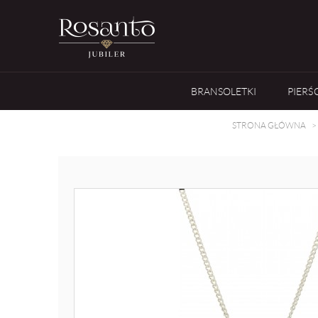
BRANSOLETKI
PIERŚ
STRONA GŁÓWNA