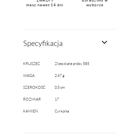
ZWROTY
doradzimy w
masz nawet 14 dni
wyborze
Specyfikacja
KRUSZEC
Złoto białe próby 585
WAGA
2.67 g
SZEROKOŚĆ
0,5 cm
ROZMIAR
17
KAMIEŃ
Cyrkonia