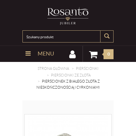
MENU
0
STRONA GŁÓWNA
PIERŚCIONKI
PIERŚCIONKI ZE ZŁOTA
PIERŚCIONEK Z BIAŁEGO ZŁOTA Z
NIESKOŃCZONOŚCIĄ I CYRKONIAMI