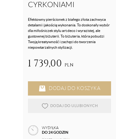
CYRKONIAMI
Efektowny pierścionek z białego złota zachwyca
detalami i jakością wykonania. To doskonały wybór
dla miłośniczek stylu art deco i wyrazistej, ale
gustownej biżuterii. To biżuteria, która pobudzi
Twoją kreatywność i zachęci do tworzenia
niepowtarzalnych stylizacji.
1 739,00
PLN
DODAJ DO KOSZYKA
DODAJ DO ULUBIONYCH
WYSYŁKA
DO 24 GODZIN