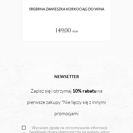
SREBRNA ZAWIESZKA KORKOCIĄG DO WINA
149,00
pln
NEWSETTER
10% rabatu
Zapisz się i otrzymaj
na
pierwsze zakupy *Nie łączy się z innymi
promocjami
Wyrażam zgodę na otrzymywanie informacji
handlowej drogą elektroniczną na podany adres