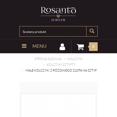
MENU
0
STRONA GŁÓWNA
KOLCZYKI
KOLCZYKI SZTYFTY
MAŁE KOLCZYKI Z RÓŻOWEGO ZŁOTA NA SZTYF