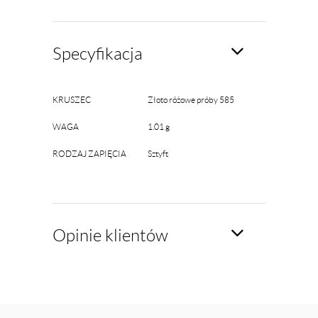
Specyfikacja
KRUSZEC
Złoto różowe próby 585
WAGA
1.01 g
RODZAJ ZAPIĘCIA
Sztyft
Opinie klientów