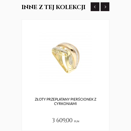
INNE
Z TEJ KOLEKCJI
ZŁOTY PRZEPLATANY PIERŚCIONEK Z
ZŁ
CYRKONIAMI
3 609,00
pln