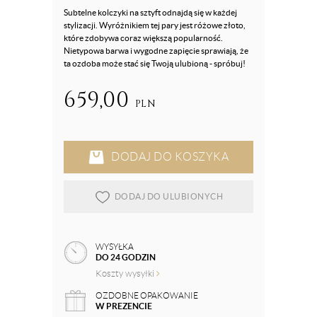
Subtelne kolczyki na sztyft odnajdą się w każdej
stylizacji. Wyróżnikiem tej pary jest różowe złoto,
które zdobywa coraz większą popularność.
Nietypowa barwa i wygodne zapięcie sprawiają, że
ta ozdoba może stać się Twoją ulubioną - spróbuj!
659,00
PLN
DODAJ DO KOSZYKA
DODAJ DO ULUBIONYCH
WYSYŁKA
DO 24 GODZIN
Koszty wysyłki
OZDOBNE OPAKOWANIE
W PREZENCIE