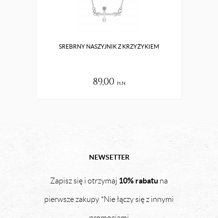
SREBRNY NASZYJNIK Z KRZYŻYKIEM
SREBR
89,00
pln
NEWSETTER
10% rabatu
Zapisz się i otrzymaj
na
pierwsze zakupy *Nie łączy się z innymi
promocjami