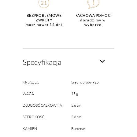
BEZPROBLEMOWE
FACHOWA POMOC
ZWROTY
doradzimy w
masz nawet 14 dni
wyborze
Specyfikacja
KRUSZEC
Srebro próby 925
WAGA
15 g
DŁUGOŚĆ CAŁKOWITA
5,6 cm
SZEROKOŚĆ
3,6 cm
KAMIEŃ
Bursztyn