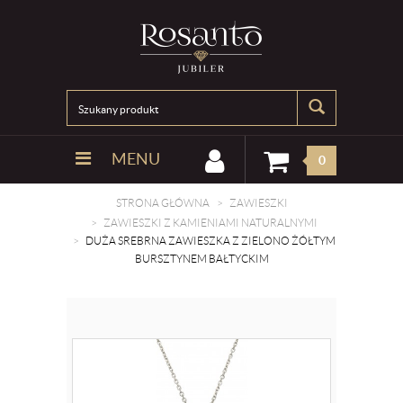
MENU
0
STRONA GŁÓWNA
ZAWIESZKI
ZAWIESZKI Z KAMIENIAMI NATURALNYMI
DUŻA SREBRNA ZAWIESZKA Z ZIELONO ŻÓŁTYM
BURSZTYNEM BAŁTYCKIM