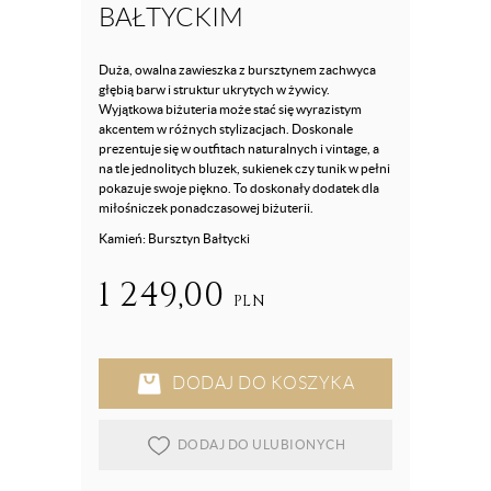
BAŁTYCKIM
Duża, owalna zawieszka z bursztynem zachwyca
głębią barw i struktur ukrytych w żywicy.
Wyjątkowa biżuteria może stać się wyrazistym
akcentem w różnych stylizacjach. Doskonale
prezentuje się w outfitach naturalnych i vintage, a
na tle jednolitych bluzek, sukienek czy tunik w pełni
pokazuje swoje piękno. To doskonały dodatek dla
miłośniczek ponadczasowej biżuterii.
Kamień: Bursztyn Bałtycki
1 249,00
PLN
DODAJ DO KOSZYKA
DODAJ DO ULUBIONYCH