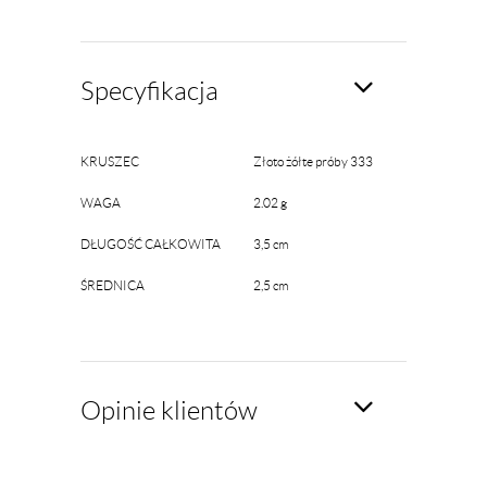
Specyfikacja
KRUSZEC
Złoto żółte próby 333
WAGA
2.02 g
DŁUGOŚĆ CAŁKOWITA
3,5 cm
ŚREDNICA
2,5 cm
Opinie klientów