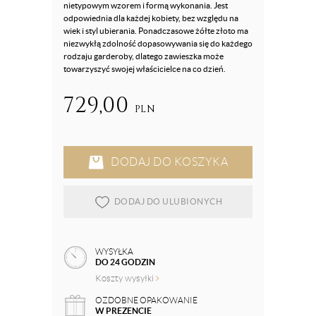
nietypowym wzorem i formą wykonania. Jest
odpowiednia dla każdej kobiety, bez względu na
wiek i styl ubierania. Ponadczasowe żółte złoto ma
niezwykłą zdolność dopasowywania się do każdego
rodzaju garderoby, dlatego zawieszka może
towarzyszyć swojej właścicielce na co dzień.
729,00
PLN
DODAJ DO KOSZYKA
DODAJ DO ULUBIONYCH
WYSYŁKA
DO 24 GODZIN
Koszty wysyłki
OZDOBNE OPAKOWANIE
W PREZENCIE