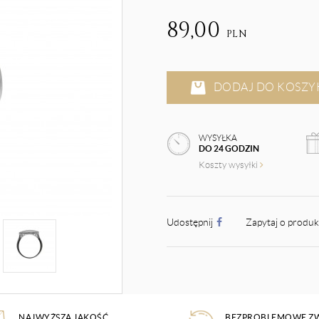
89,00
PLN
DODAJ DO KOSZY
WYSYŁKA
DO 24 GODZIN
Koszty wysyłki
Udostępnij
Zapytaj o produ
NAJWYŻSZA JAKOŚĆ
BEZPROBLEMOWE Z