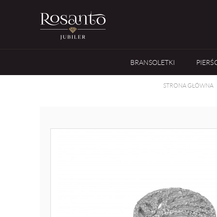
BRANSOLETKI
PIERŚ
STRONA GŁÓWNA