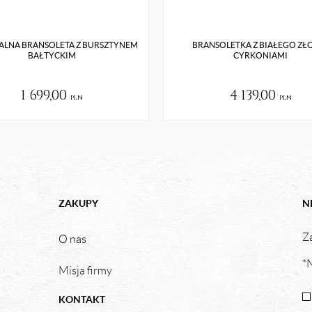
ALNA BRANSOLETA Z BURSZTYNEM
BRANSOLETKA Z BIAŁEGO ZŁO
BAŁTYCKIM
CYRKONIAMI
1 699,00
4 139,00
pln
pln
ZAKUPY
N
Za
O nas
*N
Misja firmy
KONTAKT