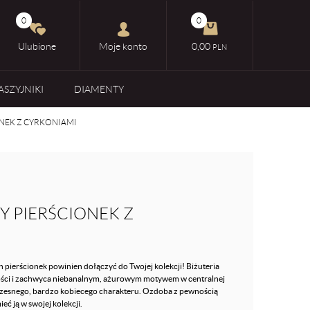
0
0
Ulubione
Moje konto
0,00
PLN
ASZYJNIKI
DIAMENTY
NEK Z CYRKONIAMI
 PIERŚCIONEK Z
en pierścionek powinien dołączyć do Twojej kolekcji! Biżuteria
kości i zachwyca niebanalnym, ażurowym motywem w centralnej
oczesnego, bardzo kobiecego charakteru. Ozdoba z pewnością
eć ją w swojej kolekcji.