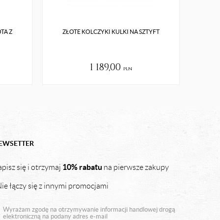
TA Z
ZŁOTE KOLCZYKI KULKI NA SZTYFT
ZŁ
1 189,00
pln
EWSETTER
10% rabatu
pisz się i otrzymaj
na pierwsze zakupy
ie łączy się z innymi promocjami
Wyrażam zgodę na otrzymywanie informacji handlowej drogą
elektroniczną na podany adres e-mail