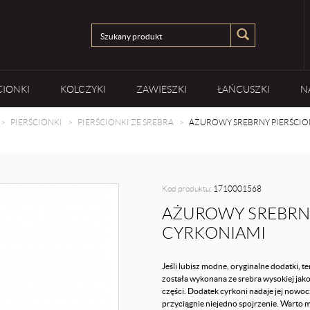
CIONKI
KOLCZYKI
ZAWIESZKI
ŁAŃCUSZKI
N
PIERŚCIONKI
PIERŚCIONKI ZE SREBRA
AŻUROWY SREBRNY PIERŚCIO
Kod produktu:
1710001568
AŻUROWY SREBRNY
CYRKONIAMI
Jeśli lubisz modne, oryginalne dodatki, t
została wykonana ze srebra wysokiej ja
części. Dodatek cyrkoni nadaje jej now
przyciągnie niejedno spojrzenie. Warto mi