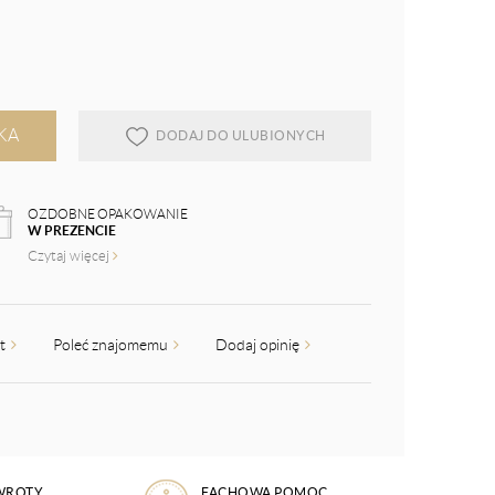
KA
DODAJ DO ULUBIONYCH
OZDOBNE OPAKOWANIE
W PREZENCIE
Czytaj więcej
kt
Poleć znajomemu
Dodaj opinię
WROTY
FACHOWA POMOC