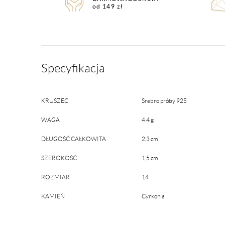
od 149 zł
Specyfikacja
KRUSZEC
Srebro próby 925
WAGA
4.4 g
DŁUGOŚĆ CAŁKOWITA
2,3 cm
SZEROKOŚĆ
1,5 cm
ROZMIAR
14
KAMIEŃ
Cyrkonia