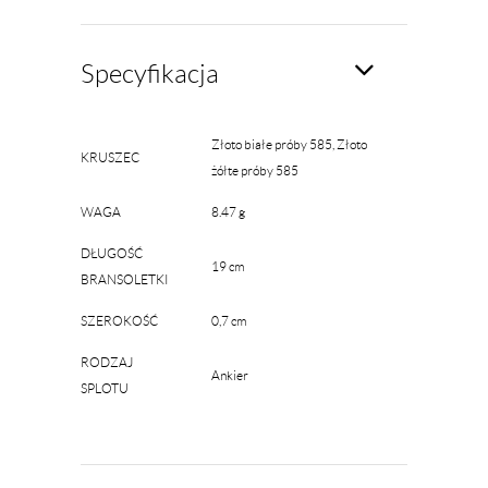
Specyfikacja
Złoto białe próby 585, Złoto
KRUSZEC
żółte próby 585
WAGA
8.47 g
DŁUGOŚĆ
19 cm
BRANSOLETKI
SZEROKOŚĆ
0,7 cm
RODZAJ
Ankier
SPLOTU