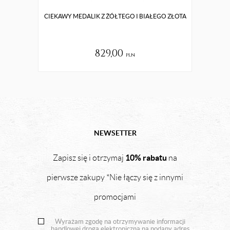
CIEKAWY MEDALIK Z ŻÓŁTEGO I BIAŁEGO ZŁOTA
829,00
pln
NEWSETTER
10% rabatu
Zapisz się i otrzymaj
na
pierwsze zakupy *Nie łączy się z innymi
promocjami
Wyrażam zgodę na otrzymywanie informacji
handlowej drogą elektroniczną na podany adres