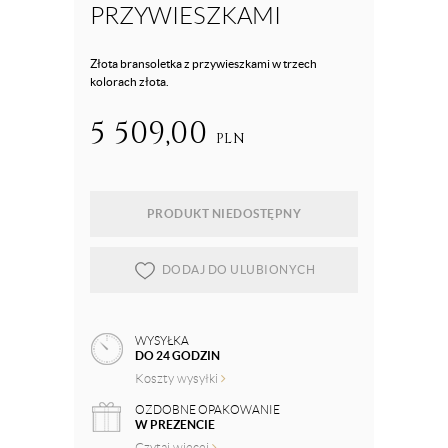
PRZYWIESZKAMI
Złota bransoletka z przywieszkami w trzech
kolorach złota.
5 509,00
PLN
PRODUKT NIEDOSTĘPNY
DODAJ DO ULUBIONYCH
WYSYŁKA
DO 24 GODZIN
Koszty wysyłki
OZDOBNE OPAKOWANIE
W PREZENCIE
Czytaj więcej