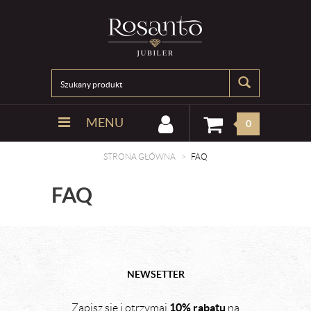
MENU
0
STRONA GŁÓWNA
FAQ
FAQ
NEWSETTER
10% rabatu
Zapisz się i otrzymaj
na