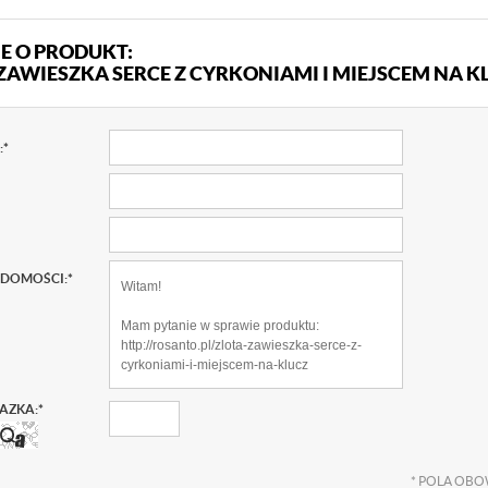
E O PRODUKT:
ZAWIESZKA SERCE Z CYRKONIAMI I MIEJSCEM NA K
:
*
ADOMOŚCI:
*
AZKA:
*
*
POLA OBO