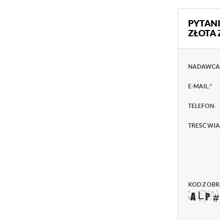
PYTANI
ZŁOTA 
NADAWCA
E-MAIL:
*
TELEFON:
TREŚĆ WI
KOD Z OBR