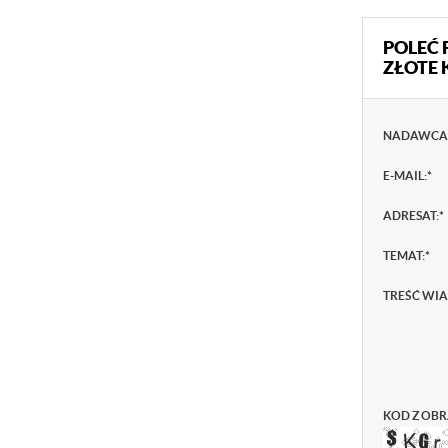
POLEĆ 
ZŁOTE 
NADAWCA
E-MAIL:
*
ADRESAT:
*
TEMAT:
*
TREŚĆ WI
KOD Z OBR