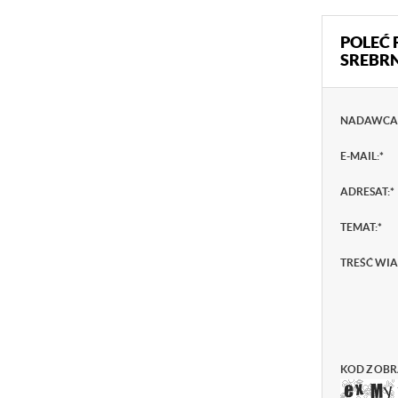
POLEĆ 
SREBR
NADAWCA
E-MAIL:
*
ADRESAT:
*
TEMAT:
*
TREŚĆ WI
KOD Z OBR